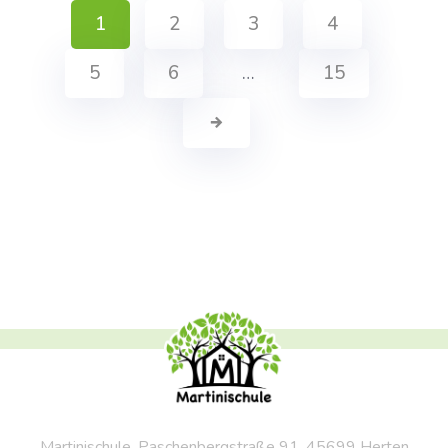
1
2
3
4
5
6
…
15
Martinischule, Paschenbergstraße 91, 45699 Herten