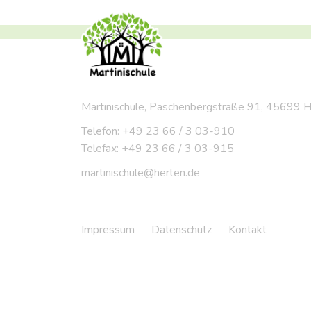
Martinischule, Paschenbergstraße 91, 45699 
Telefon: +49 23 66 / 3 03-910
Telefax: +49 23 66 / 3 03-915
martinischule@herten.de
Impressum
Datenschutz
Kontakt