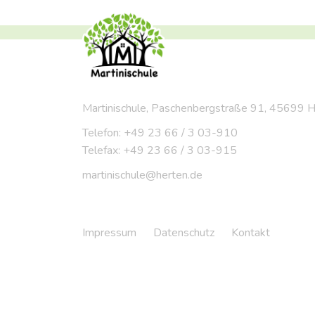
Martinischule, Paschenbergstraße 91, 45699 
Telefon: +49 23 66 / 3 03-910
Telefax: +49 23 66 / 3 03-915
martinischule@herten.de
Impressum
Datenschutz
Kontakt