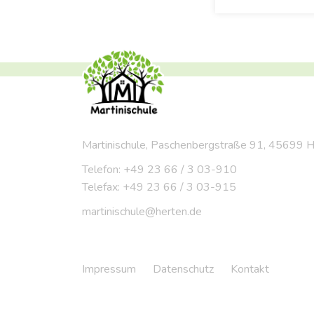
Martinischule, Paschenbergstraße 91, 45699 
Telefon: +49 23 66 / 3 03-910
Telefax: +49 23 66 / 3 03-915
martinischule@herten.de
Impressum
Datenschutz
Kontakt