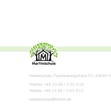
Martinischule, Paschenbergstraße 91, 45699 
Telefon: +49 23 66 / 3 03-910
Telefax: +49 23 66 / 3 03-915
martinischule@herten.de