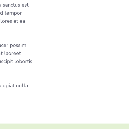
a sanctus est
mod tempor
lores et ea
acer possim
t laoreet
cipit lobortis
feugiat nulla