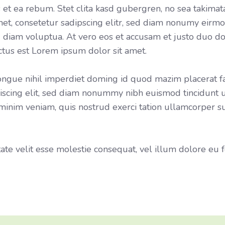
 et ea rebum. Stet clita kasd gubergren, no sea takimat
met, consetetur sadipscing elitr, sed diam nonumy eir
 diam voluptua. At vero eos et accusam et justo duo do
ctus est Lorem ipsum dolor sit amet.
ongue nihil imperdiet doming id quod mazim placerat f
iscing elit, sed diam nonummy nibh euismod tincidunt u
inim veniam, quis nostrud exerci tation ullamcorper sus
ate velit esse molestie consequat, vel illum dolore eu 