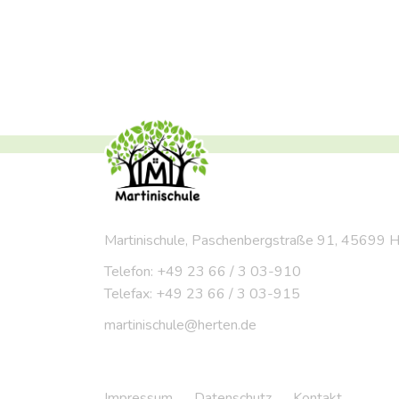
Martinischule, Paschenbergstraße 91, 45699 
Telefon: +49 23 66 / 3 03-910
Telefax: +49 23 66 / 3 03-915
martinischule@herten.de
Impressum
Datenschutz
Kontakt