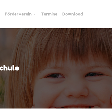
Förderverein
Termine
Download
chule