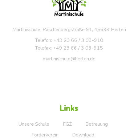
Martinischule, Paschenbergstraße 91, 45699 Herten
Telefon: +49 23 66 / 3 03-910
Telefax: +49 23 66 / 3 03-915
martinischule@herten.de
Links
Unsere Schule
FGZ
Betreuung
Förderverein
Download