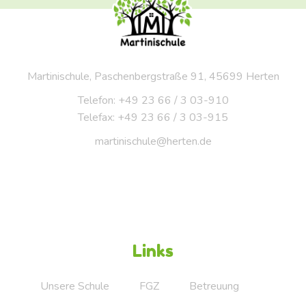
Martinischule, Paschenbergstraße 91, 45699 Herten
Telefon: +49 23 66 / 3 03-910
Telefax: +49 23 66 / 3 03-915
martinischule@herten.de
Links
Unsere Schule
FGZ
Betreuung