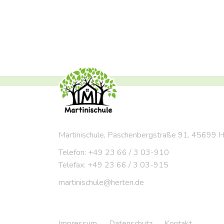
Martinischule, Paschenbergstraße 91, 45699 
Telefon: +49 23 66 / 3 03-910
Telefax: +49 23 66 / 3 03-915
martinischule@herten.de
Impressum
Datenschutz
Kontakt