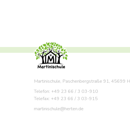
Martinischule, Paschenbergstraße 91, 45699 
Telefon: +49 23 66 / 3 03-910
Telefax: +49 23 66 / 3 03-915
martinischule@herten.de